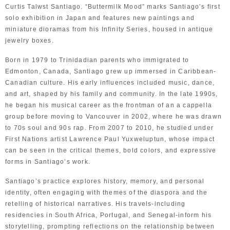
Curtis Talwst Santiago. “Buttermilk Mood” marks Santiago’s first
solo exhibition in Japan and features new paintings and
miniature dioramas from his Infinity Series, housed in antique
jewelry boxes.
Born in 1979 to Trinidadian parents who immigrated to
Edmonton, Canada, Santiago grew up immersed in Caribbean-
Canadian culture. His early influences included music, dance,
and art, shaped by his family and community. In the late 1990s,
he began his musical career as the frontman of an a cappella
group before moving to Vancouver in 2002, where he was drawn
to 70s soul and 90s rap. From 2007 to 2010, he studied under
First Nations artist Lawrence Paul Yuxweluptun, whose impact
can be seen in the critical themes, bold colors, and expressive
forms in Santiago’s work.
Santiago’s practice explores history, memory, and personal
identity, often engaging with themes of the diaspora and the
retelling of historical narratives. His travels-including
residencies in South Africa, Portugal, and Senegal-inform his
storytelling, prompting reflections on the relationship between