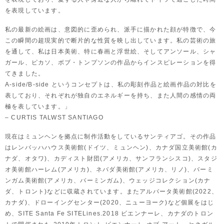
を表現しています。
私の最新の絵画は、意図的に歪められ、派手に描かれた顔が特徴で、今
この瞬間の超現実的で断片的な性質を映し出しています。私の芸術の旅
を通して、私は日本美術、特に春画と浮世絵、そしてアンソール、シャ
ガール、ピカソ、ボブ・トンプソンの作品からインスピレーションを得
てきました。
A-side/B-side というコンセプトは、私の彫刻作品と絵画作品の対比を
表しており、それぞれが独自のエネルギーを持ち、また人間の感情の両
極を表しています。」
– CURTIS TALWST SANTIAGO
現在はミュンヘンを拠点に制作活動をしているサンティアゴ。その作品
はレンバッハハウス美術館(ドイツ、ミュンヘン)、カナダ国立美術館(カ
ナダ、オタワ)、カディスト財団(アメリカ、サンフランシスコ)、スタジ
オ美術館ハーレム(アメリカ)、ネバダ美術館(アメリカ、リノ)、バーミ
ンガム美術館(アメリカ、バーミンガム)、ウェッジコレクション(カナ
ダ、トロント)などに収蔵されています。またアルバータ美術館(2022、
カナダ)、ドローイングセンター(2020、ニューヨーク)など個展をはじ
め、SITE Santa Fe SITELines.2018 ビエンナーレ、カナダのトロン