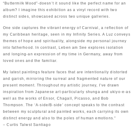
“Buttermilk Mood”-doesn’t it sound like the perfect name for an
album? I imagine this exhibition as a vinyl record with two
distinct sides, showcased across two unique galleries.
One side captures the vibrant energy of Carnival, a reflection of
my Caribbean heritage, seen in my Infinity Series. A Luz conveys
themes of hope and spirituality, alongside my personal journey
into fatherhood. In contrast, Leben am See explores isolation
and longing-an expression of my time in Germany, away from
loved ones and the familiar.
My latest paintings feature faces that are intentionally distorted
and garish, mirroring the surreal and fragmented nature of our
present moment. Throughout my artistic journey, I’ve drawn
inspiration from Japanese art-particularly shunga and ukiyo-e-as
well as the works of Ensor, Chagall, Picasso, and Bob
Thompson. The ‘A-side/B-side’ concept speaks to the contrast
between my sculptural and painted works, each carrying its own
distinct energy and also to the poles of human emotions.”
– Curtis Talwst Santiago