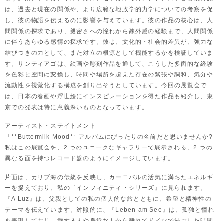
は、過去と現在の関係や、より広範な地政学的力学についての考察を促
し、彼の物語を伝えるのに影響を与えています。彼の作品の核心は、人
間関係の探求であり、親密さへの憧れから疎外感の経験まで、人間関係
に伴うあらゆる感情の探求です。彼は、文化的・社会的差異が、強力な
結びつきの力として、また対立の根源として機能するかを検証していま
す。サンティアゴは、絵画や彫刻作品を通して、こうした多面的な経験
を色彩と空間に変換し、時間や場所を超えた存在の緊張や調和、気分や
流動性を視覚化する構成を創り出そうとしています。今回の展覧会で
は、日本の春画や浮世絵にインスピレーションを得た作品も紹介し、東
京での発表は特に意義深いものとなっています。
アーティスト・ステイトメント
「**Buttermilk Mood**-アルバムにぴったりの名前だと思いませんか?
私はこの展覧会を、2 つのユニークなギャラリーで展示される、2 つの
異なる面を持つレコード盤のようにイメージしています。
片面は、カリブ海の伝統を反映し、カーニバルの活気に満ちたエネルギ
ーを捉えており、私の『インフィニティ・シリーズ』に見られます。
『A Luz』は、父親としての私の個人的な旅とともに、希望と精神性の
テーマを伝えています。対照的に、『Leben am See』は、孤独と憧れ
を表現しており、愛する人や身近な人から離れてドイツで過ごした時間