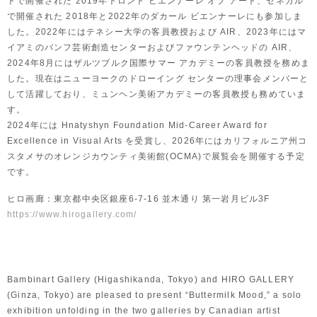
トで開催された 2019年トロント ビエンナーレ オブ アート、セネガル
で開催された 2018年と2022年のダカール ビエンナーレにも参加しま
した。2022年にはテネシー大学の客員教授および AIR、2023年にはマ
イアミのバンフ芸術創造センターおよびファウンテンヘッドの AIR、
2024年8月にはザルツブルク国際サマー アカデミーの客員教授を務めま
した。現在はニューヨークのドローイング センターの理事会メンバーと
して活躍しており、ミュンヘン美術アカデミーの客員教授も務めていま
す。
2024年には Hnatyshyn Foundation Mid-Career Award for
Excellence in Visual Arts を受賞し、2026年にはカリフォルニア州コ
スタメサのオレンジカウンティ美術館(OCMA)で展覧会を開催する予定
です。
ヒロ画廊：東京都中央区銀座6-7-16 並木通り 第一岩月ビル3F
https://www.hirogallery.com/
Bambinart Gallery (Higashikanda, Tokyo) and HIRO GALLERY
(Ginza, Tokyo) are pleased to present “Buttermilk Mood,” a solo
exhibition unfolding in the two galleries by Canadian artist