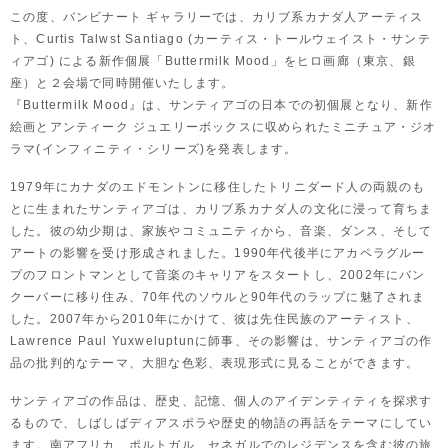
この度、バンビナート ギャラリーでは、カリブ系カナダ人アーティス
ト、Curtis Talwst Santiago (カーティス・トールウェイスト・サンテ
ィアゴ) による新作個展「Buttermilk Mood」をヒロ画廊（東京、銀
座）と２会場で同時開催いたします。
『Buttermilk Mood』は、サンティアゴの日本での初個展となり、新作
絵画とアンティーク ジュエリーボックスに収められたミニチュア・ジオ
ラマ(インフィニティ・シリーズ)を発表します。
1979年にカナダのエドモントンに移住したトリニダード人の両親のも
とに生まれたサンティアゴは、カリブ系カナダ人の文化に浸って育ちま
した。彼の幼少期は、家族やコミュニティから、音楽、ダンス、そして
アートの影響を受け形成されました。1990年代後半にアカペラグルー
プのフロントマンとして音楽のキャリアをスタートし、2002年にバン
クーバーに移り住み、70年代のソウルと90年代のラップに魅了されま
した。2007年から2010年にかけて、彼は先住民族のアーティスト、
Lawrence Paul Yuxweluptunに師事、その影響は、サンティアゴの作
品の批判的なテーマ、大胆な色彩、表現形式に見ることができます。
サンティアゴの作品は、歴史、記憶、個人のアイデンティティを探求す
るもので、しばしばディアスポラや歴史的物語の再話をテーマにしてい
ます。南アフリカ、ポルトガル、セネガルでのレジデンスを含む彼の旅