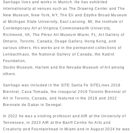
Santiago lives and works in Munich. He has exhibited
internationally at venues such as The Drawing Center and The
New Museum, New York, NY; The Eli and Edythe Broad Museum
at Michigan State University, East Lansing, MI; the Institute of
Contemporary Art at Virginia Commonwealth University,
Richmond, VA; The Pérez Art Museum Miami, FL; Art Gallery of
Ontario, Toronto, Canada; Osage Gallery, Hong Kong, and
various others. His works are in the permanent collections of
Lenbachhaus, the National Gallery of Canada, the Kadist
Foundation,
Studio Museum, Harlem and the Nevada Museum of Art among
others.
Santiago was included in the SITE Santa Fe SITELines.2018
Biennial, Casa Tomada, the inaugural 2019 Toronto Biennial of
Art in Toronto, Canada, and featured in the 2018 and 2022
Biennale de Dakar in Senegal.
In 2022 he was a visiting professor and AIR at the University of
Tennessee, in 2023 AIR at the Banff Centre for Arts and
Creativity and Fountainhead in Miami and in August 2024 he was