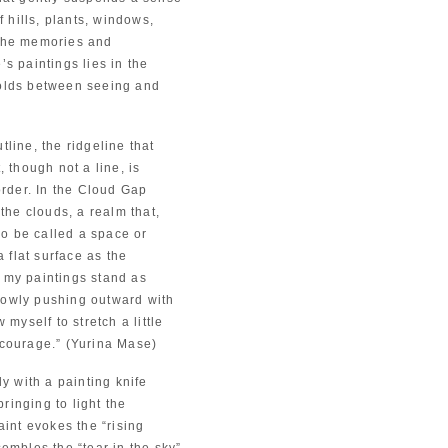
 hills, plants, windows,
 the memories and
s paintings lies in the
folds between seeing and
line, the ridgeline that
 though not a line, is
order. In the Cloud Gap
the clouds, a realm that,
so be called a space or
flat surface as the
e my paintings stand as
slowly pushing outward with
myself to stretch a little
 courage.” (Yurina Mase)
y with a painting knife
ringing to light the
aint evokes the “rising
embles the “tear in the sky”