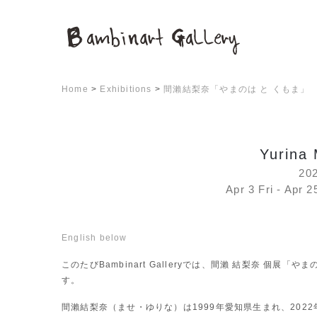
Home
>
Exhibitions
>
間瀨結梨奈「やまのは と くもま」
Yurina 
20
Apr 3 Fri - Apr 2
English below
このたびBambinart Galleryでは、間瀨 結梨奈 個展「
す。
間瀨結梨奈（ませ・ゆりな）は1999年愛知県生まれ、202