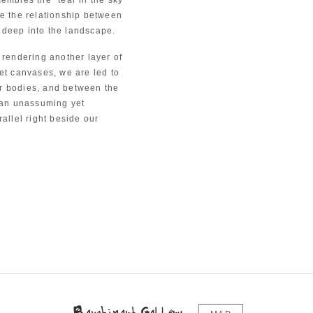
se the relationship between
 deep into the landscape.
 rendering another layer of
et canvases, we are led to
r bodies, and between the
h an unassuming yet
allel right beside our