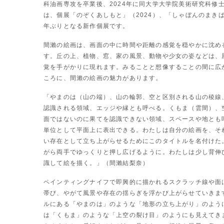
科油画専攻を卒業後、2024年に同大学大学院美術研究科修
は、個展「のぞくあしもと」（2024）、「しゃぼんのまきば
年ぶりとなる新作個展です。
間瀨の絵画は、画面の中に時間や距離の感覚を穏やかに沈め
す。丘の上、植物、窓、家の風景、動物や少女の姿などは、
覚を手がかりに現れます。みることと想像することの間に広
ころに、間瀨の絵画の魅力があります。
「やまのは（山の端）、山の輪郭、空と区別される山の稜線
認識される領域、エッジや縁とも呼べる。くもま（雲間）、
面ではないのに果てを認識できない領域、スペースや地とも
単位として平面上に表出できる。わたしは自分の絵画を、そ
い存在として立ち上がらせるためにこのタイトルを名付けた
がら両手でゆっくりと押し広げるように。わたしは少し背伸
識して絵を描く。」（間瀨結梨奈）
ペインティングナイフで即興的に描かれるスクラッチ線や面
帯び、やがて風景や存在の揺らぎを浮かび上がらせていきま
ルにある「やまのは」のような「地形の立ち上がり」のよう
は「くもま」のような「上空の裂け目」のようにも見えてき