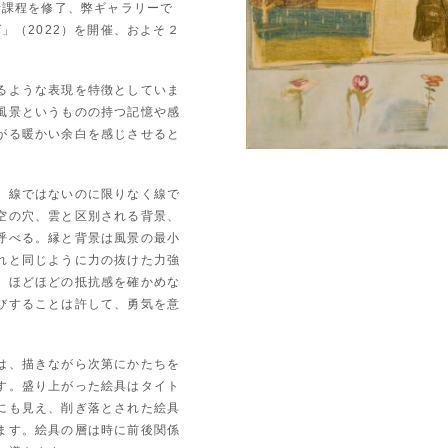
士課程を修了、弊ギャラリーで
」（2022）を開催、およそ２
るような表現を特徴としていま
風景というものの持つ記憶や感
がる暖かい余白を感じさせると
、線ではないのに限りなく線で
空の穴、雲と区別される背景、
呼べる。縁と背景は風景の最小
れと同じように力の抜けた力強
。ほどほどの抵抗感を確かめな
びすることは許して、勇気を意
は、描きながら次第にかたちを
す。盛り上がった絵具はタイト
にも見え、削ぎ落とされた絵具
ます。絵具の層は時に前後関係