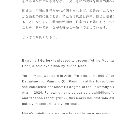
をゆるやかに反転させながら、見るものの視線を風景の奥へ
間瀨は、空間の奥行きから絵画を立ち上げ、風景の中にもう
かな画面の前に立つとき、私たちは風景と身体、自己と他者
ることになります。間瀨の絵画は、日常のすぐ隣にもう一つ
ことを、素朴でありながら確かな手触りで示しています。
どうぞご高覧ください。
Bambinart Gallery is pleased to present “At the Mounta
Gap”, a solo exhibition by Yurina Mase.
Yurina Mase was born in Aichi Prefecture in 1999. Afte
Department of Painting (Oil Painting) at the Tokyo Unive
she completed her Master’s degree at the university’s
Arts in 2024. Following her previous solo exhibitions “
and “shabon ranch” (2022), this marks her first solo ex
gallery in approximately two years.
Mase’s paintings are characterized by an expression t