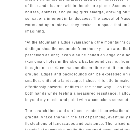
of time and distance within the picture plane. Scenes of
houses, animals, and young girls emerge, drawing on
sensations inherent in landscapes. The appeal of Mase’
warm and open interval they evoke — a space that un
imagining.
“At the Mountain’s Edge (yamanoha): the mountain’s out
distinguishes the mountain from the sky — an area that,
perceived as one; it can also be called an edge or a b
(kumoma): holes in the sky, a background distinct from 
though not a surface, has no discernible end; it can al
ground. Edges and backgrounds can be expressed on a 
smallest units of a landscape. I chose this title to mak
effortlessly powerful entities in the same way — as if 
both hands while feeling a measured resistance. I allow 
beyond my reach, and paint with a conscious sense of
The scratch lines and surfaces created improvisationall
gradually take shape in the act of painting, eventually b
fluctuations of landscapes and existence. The raised p
terrain” of yamanoha, while the scraped-away paint res